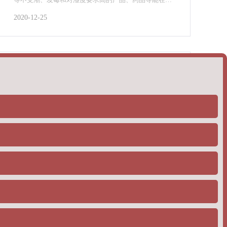
所要求的湿度范围内制作、生产和贮存。
2020-12-25
塑料比重计测塑料颗粒的主要成分解析