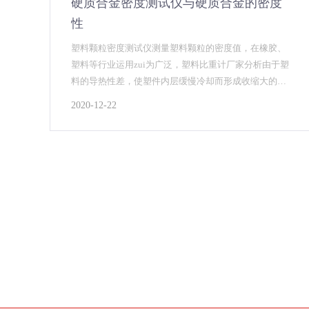
硬质合金密度测试仪与硬质合金的密度
性
塑料颗粒密度测试仪测量塑料颗粒的密度值，在橡胶、
塑料等行业运用zui为广泛，塑料比重计厂家分析由于塑
料的导热性差，使塑件内层缓慢冷却而形成收缩大的高
密度固态层，硬质合金密度测试仪可适应于粉末冶金及
2020-12-22
合金制品等领域的密度检测，采用阿基米得原理