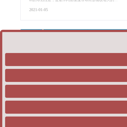
密度固态层，硬质合金密度测试仪可适应于粉末冶金及
2021-01-05
合金制品等领域的密度检测，采用阿基米得原理
恒温恒湿精密空调过滤网的性能优势