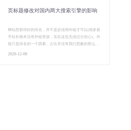
页标题修改对国内两大搜索引擎的影响
网站想获得好的排名，并不是必须用外链才可以(很多新
手站长根本没有外链资源，实在这也无须过分担心)。外
链只是排名的一个因素，占比并没有我们想象的那么
高，关键词 谈到关键词，应该是企业网站的优化核心，
2020-12-08
和其他关键词比较，企业网站的关键词有时候是选择
的，因为作为行业来说，企业在某些方面是独一无二
的，用这些专属