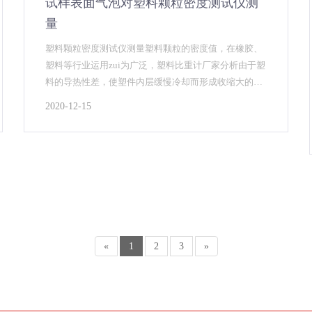
试样表面气泡对塑料颗粒密度测试仪测
量
塑料颗粒密度测试仪测量塑料颗粒的密度值，在橡胶、
塑料等行业运用zui为广泛，塑料比重计厂家分析由于塑
料的导热性差，使塑件内层缓慢冷却而形成收缩大的高
密度固态层，硬质合金密度测试仪可适应于粉末冶金及
2020-12-15
合金制品等领域的密度检测，采用阿基米得原理
«
1
2
3
»