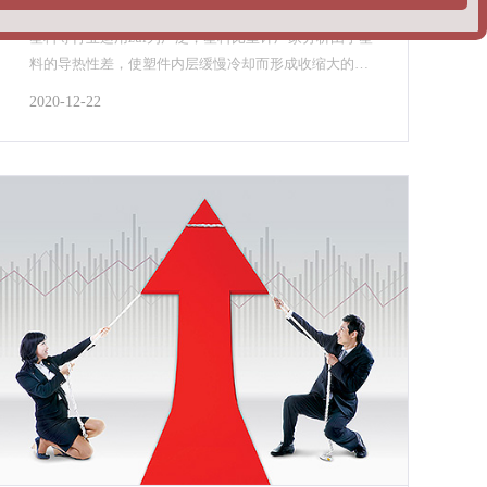
塑料颗粒密度测试仪测量塑料颗粒的密度值，在橡胶、
塑料等行业运用zui为广泛，塑料比重计厂家分析由于塑
料的导热性差，使塑件内层缓慢冷却而形成收缩大的高
密度固态层，硬质合金密度测试仪可适应于粉末冶金及
2020-12-22
合金制品等领域的密度检测，采用阿基米得原理