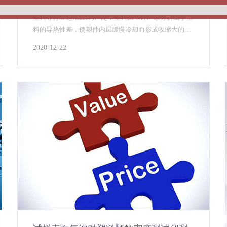
塑料颗粒密度测试仪测量塑料颗粒的密度值，在橡胶、
塑料等行业运用zui为广泛，塑料比重计厂家分析由于塑
料的导热性差，使塑件内层缓慢冷却而形成收缩大的高
密度固态层，硬质合金密度测试仪可适应于粉末冶金及
2020-12-22
合金制品等领域的密度检测，采用阿基米得原理